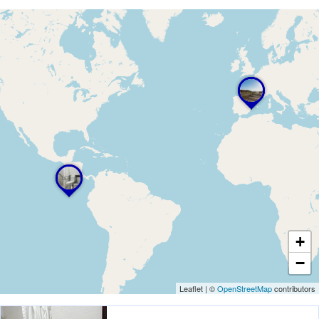
+
−
Leaflet
|
©
OpenStreetMap
contributors