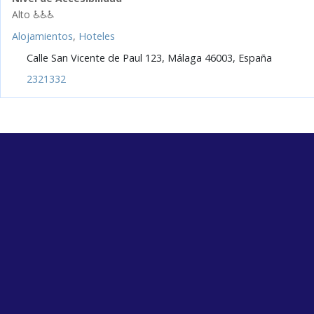
Alto ♿♿♿
Alojamientos
,
Hoteles
Calle San Vicente de Paul 123, Málaga 46003, España
2321332
Quiénes somos
En Travel&Roll creemos que viajar debe 
sin barreras. Conectamos a personas co
discapacidad con alojamientos, servicios
experiencias accesibles para que cada vi
sea tan libre como tú.